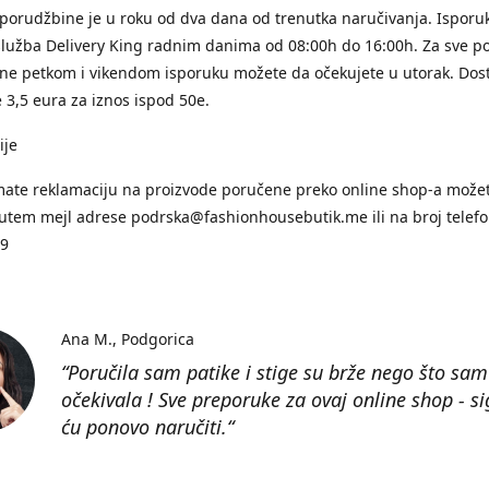
porudžbine je u roku od dva dana od trenutka naručivanja. Isporuk
služba Delivery King radnim danima od 08:00h do 16:00h. Za sve p
ne petkom i vikendom isporuku možete da očekujete u utorak. Dos
 3,5 eura za iznos ispod 50e.
ije
mate reklamaciju na proizvode poručene preko online shop-a može
putem mejl adrese podrska@fashionhousebutik.me ili na broj telef
99
Ana M.
Podgorica
“Poručila sam patike i stige su brže nego što sam
očekivala ! Sve preporuke za ovaj online shop - s
ću ponovo naručiti.“