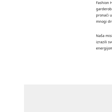
Fashion H
garderobe
pronaći u
mnogi dr
Naša misi
izrazili 
energijo