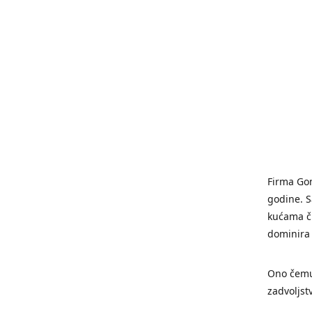
Firma Gom
godine. 
kućama či
dominira
Ono čemu
zadvoljst