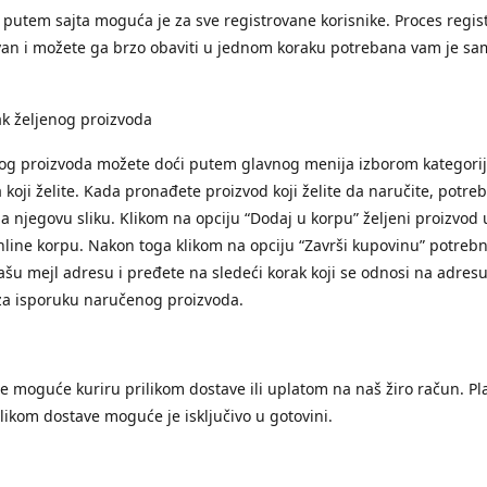
putem sajta moguća je za sve registrovane korisnike. Proces regist
an i možete ga brzo obaviti u jednom koraku potrebana vam je sa
k željenog proizvoda
nog proizvoda možete doći putem glavnog menija izborom kategori
 koji želite. Kada pronađete proizvod koji želite da naručite, potre
na njegovu sliku. Klikom na opciju “Dodaj u korpu” željeni proizvod
nline korpu. Nakon toga klikom na opciju “Završi kupovinu” potrebn
ašu mejl adresu i pređete na sledeći korak koji se odnosi na adresu
za isporuku naručenog proizvoda.
je moguće kuriru prilikom dostave ili uplatom na naš žiro račun. Pl
ilikom dostave moguće je isključivo u gotovini.