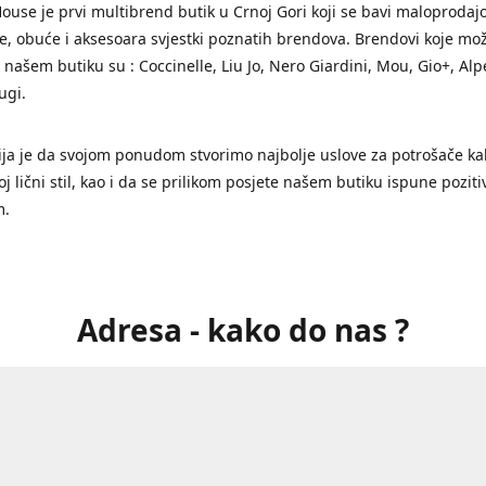
ouse je prvi multibrend butik u Crnoj Gori koji se bavi maloproda
, obuće i aksesoara svjestki poznatih brendova. Brendovi koje mo
 našem butiku su : Coccinelle, Liu Jo, Nero Giardini, Mou, Gio+, Alp
ugi.
ja je da svojom ponudom stvorimo najbolje uslove za potrošače ka
svoj lični stil, kao i da se prilikom posjete našem butiku ispune pozi
m.
Adresa - kako do nas ?