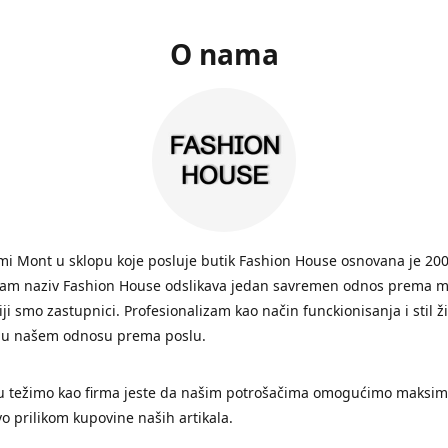
O nama
i Mont u sklopu koje posluje butik Fashion House osnovana je 200
Sam naziv Fashion House odslikava jedan savremen odnos prema 
ji smo zastupnici. Profesionalizam kao način funckionisanja i stil ž
 u našem odnosu prema poslu.
 težimo kao firma jeste da našim potrošačima omogućimo maksim
vo prilikom kupovine naših artikala.