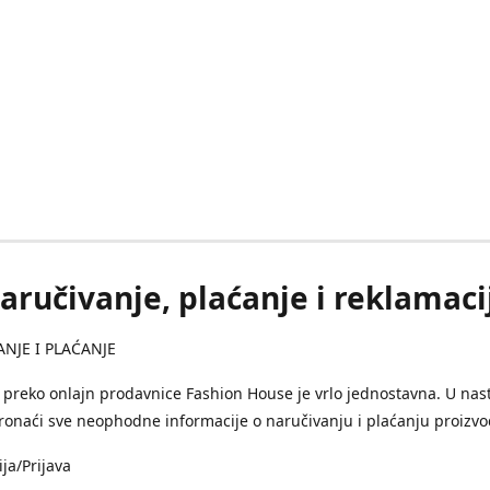
aručivanje, plaćanje i reklamaci
NJE I PLAĆANJE
preko onlajn prodavnice Fashion House je vrlo jednostavna. U nas
onaći sve neophodne informacije o naručivanju i plaćanju proizvo
ija/Prijava