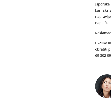
Isporuka 
kurirska 
napravlje
naplaćuje
Reklamac
Ukoliko i
obratiti 
69 302 0