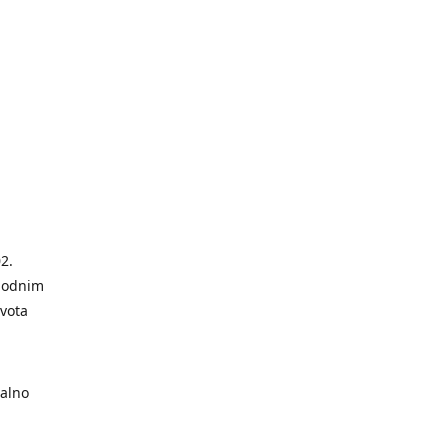
2.
modnim
ivota
alno