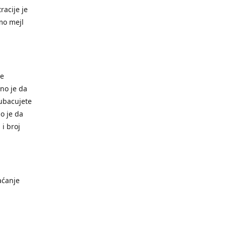
racije je
mo mejl
je
bno je da
 ubacujete
o je da
 i broj
aćanje