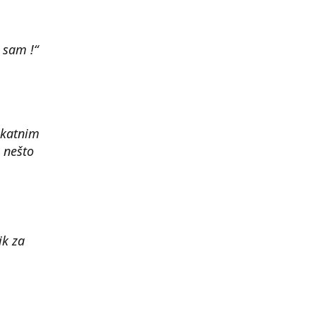
 sam !“
ikatnim
 nešto
ik za