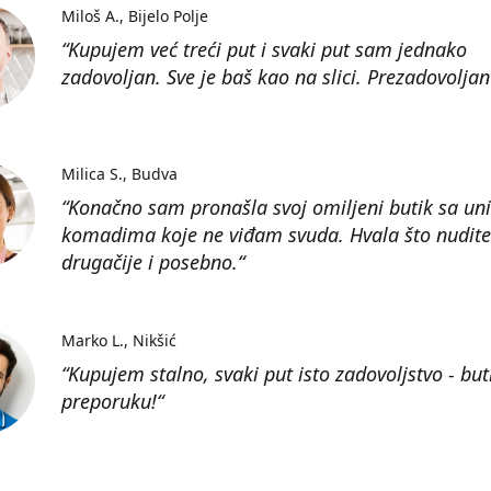
Miloš A.
Bijelo Polje
“Kupujem već treći put i svaki put sam jednako
zadovoljan. Sve je baš kao na slici. Prezadovoljan
Milica S.
Budva
“Konačno sam pronašla svoj omiljeni butik sa un
komadima koje ne viđam svuda. Hvala što nudite
drugačije i posebno.“
Marko L.
Nikšić
“Kupujem stalno, svaki put isto zadovoljstvo - but
preporuku!“