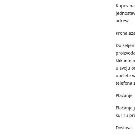
Kupovina 
jednostav
adresa.
Pronalaza
Do želje
proizvoda
kliknete 
u svoju o
upišete v
telefona 
Plaćanje
Plaćanje 
kuriru pr
Dostava