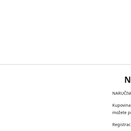
N
NARUČIVA
Kupovina 
možete pr
Registrac