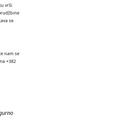
u vrši
orudžbine
tava se
te nam se
ona +382
igurno