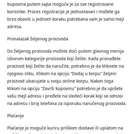
Kupovina putem sajta moguća je za sve registrovane
korisnike. Proces registracije je jednostavan i možete ga
brzo obaviti u jednom koraku potrebana vam je samo mejl
adresa.
Pronalazak željenog proizvoda
Do željenog proizvoda možete doći putem glavnog menija
izborom kategorije proizvoda koji želite. Kada pronađete
proizvod koji želite da naručite, potrebno je da kliknete na
njegovu sliku. Klikom na opciju “Dodaj u korpu” željeni
proizvod ubacujete u svoju online korpu. Nakon toga
klikom na opciju “Završi kupovinu” potrebno je da upišete
vašu mejl adresu i pređete na sledeći korak koji se odnosi
na adresu i broj telefona za isporuku naručenog proizvoda.
Plaćanje
Plaćanje je moguće kuriru prilikom dostave ili uplatom na