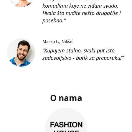
komadima koje ne viđam svuda.
Hvala što nudite nešto drugačije i
posebno.“
Marko L.
Nikšić
“Kupujem stalno, svaki put isto
zadovoljstvo - butik za preporuku!“
O nama