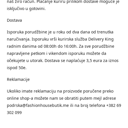
naš žiro račun. Plaćanje kuriru prilikom dostave moguće je
isključivo u gotovini.
Dostava
Isporuka porudžbine je u roku od dva dana od trenutka
naručivanja. Isporuku vrši kurirska služba Delivery King
radnim danima od 08:00h do 16:00h. Za sve porudžbine
napravljene petkom i vikendom isporuku možete da
očekujete u utorak. Dostava se naplaćuje 3,5 eura za iznos
ispod 50e.
Reklamacije
Ukoliko imate reklamaciju na proizvode poručene preko
online shop-a možete nam se obratiti putem mejl adrese
podrska@fashionhousebutik.me ili na broj telefona +382 69
302 099