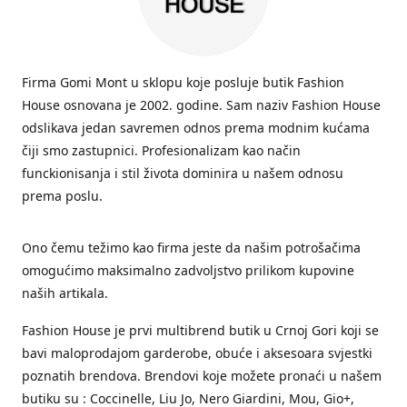
Firma Gomi Mont u sklopu koje posluje butik Fashion
House osnovana je 2002. godine. Sam naziv Fashion House
odslikava jedan savremen odnos prema modnim kućama
čiji smo zastupnici. Profesionalizam kao način
funckionisanja i stil života dominira u našem odnosu
prema poslu.
Ono čemu težimo kao firma jeste da našim potrošačima
omogućimo maksimalno zadvoljstvo prilikom kupovine
naših artikala.
Fashion House je prvi multibrend butik u Crnoj Gori koji se
bavi maloprodajom garderobe, obuće i aksesoara svjestki
poznatih brendova. Brendovi koje možete pronaći u našem
butiku su : Coccinelle, Liu Jo, Nero Giardini, Mou, Gio+,