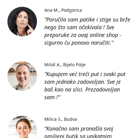
Ana M.
Podgorica
“Poručila sam patike i stige su brže
nego što sam očekivala ! Sve
preporuke za ovaj online shop -
sigurno ću ponovo naručiti.“
Miloš A.
Bijelo Polje
“Kupujem već treći put i svaki put
sam jednako zadovoljan. Sve je
baš kao na slici. Prezadovoljan
sam !“
Milica S.
Budva
“Konačno sam pronašla svoj
omiljeni butik sa unikatnim