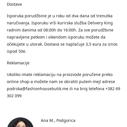
Dostava
Isporuka porudžbine je u roku od dva dana od trenutka
naručivanja. Isporuku vrši kurirska služba Delivery King
radnim danima od 08:00h do 16:00h. Za sve porudžbine
napravljene petkom i vikendom isporuku možete da
očekujete u utorak. Dostava se naplaćuje 3,5 eura za iznos
ispod 50e.
Reklamacije
Ukoliko imate reklamaciju na proizvode poručene preko
online shop-a možete nam se obratiti putem mejl adrese
podrska@fashionhousebutik.me ili na broj telefona +382 69
302 099
Ana M.
Podgorica