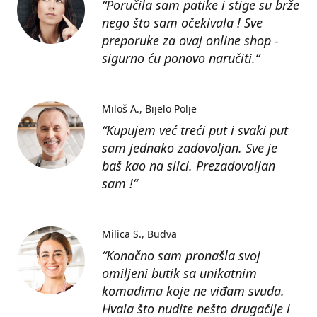
“Poručila sam patike i stige su brže
nego što sam očekivala ! Sve
preporuke za ovaj online shop -
sigurno ću ponovo naručiti.“
Miloš A.
Bijelo Polje
“Kupujem već treći put i svaki put
sam jednako zadovoljan. Sve je
baš kao na slici. Prezadovoljan
sam !“
Milica S.
Budva
“Konačno sam pronašla svoj
omiljeni butik sa unikatnim
komadima koje ne viđam svuda.
Hvala što nudite nešto drugačije i