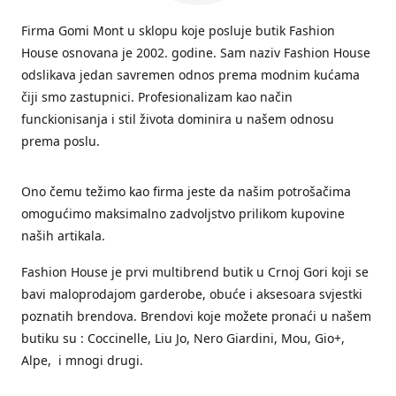
Firma Gomi Mont u sklopu koje posluje butik Fashion
House osnovana je 2002. godine. Sam naziv Fashion House
odslikava jedan savremen odnos prema modnim kućama
čiji smo zastupnici. Profesionalizam kao način
funckionisanja i stil života dominira u našem odnosu
prema poslu.
Ono čemu težimo kao firma jeste da našim potrošačima
omogućimo maksimalno zadvoljstvo prilikom kupovine
naših artikala.
Fashion House je prvi multibrend butik u Crnoj Gori koji se
bavi maloprodajom garderobe, obuće i aksesoara svjestki
poznatih brendova. Brendovi koje možete pronaći u našem
butiku su : Coccinelle, Liu Jo, Nero Giardini, Mou, Gio+,
Alpe, i mnogi drugi.