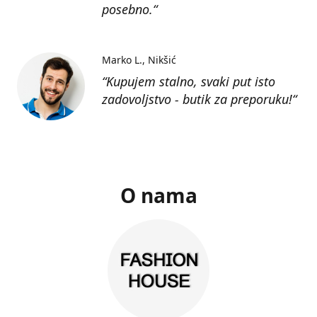
posebno.“
Marko L.
Nikšić
“Kupujem stalno, svaki put isto
zadovoljstvo - butik za preporuku!“
O nama