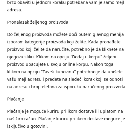
brzo obaviti u jednom koraku potrebana vam je samo mejl
adresa.
Pronalazak željenog proizvoda
Do željenog proizvoda možete doći putem glavnog menija
izborom kategorije proizvoda koji želite. Kada pronađete
proizvod koji želite da naručite, potrebno je da kliknete na
njegovu sliku. Klikom na opciju “Dodaj u korpu” željeni
proizvod ubacujete u svoju online korpu. Nakon toga
klikom na opciju “Završi kupovinu” potrebno je da upišete
vašu mejl adresu i pređete na sledeći korak koji se odnosi
na adresu i broj telefona za isporuku naručenog proizvoda.
Plaćanje
Plaćanje je moguće kuriru prilikom dostave ili uplatom na
naš žiro račun. Plaćanje kuriru prilikom dostave moguće je
isključivo u gotovini.