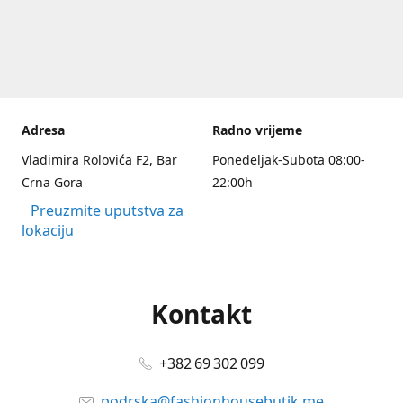
Adresa
Radno vrijeme
Vladimira Rolovića F2, Bar
Ponedeljak-Subota 08:00-
Crna Gora
22:00h
Preuzmite uputstva za
lokaciju
Kontakt
+382 69 302 099
podrska@fashionhousebutik.me