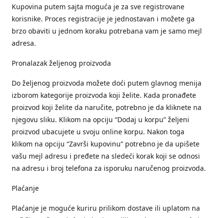
Kupovina putem sajta moguća je za sve registrovane
korisnike. Proces registracije je jednostavan i možete ga
brzo obaviti u jednom koraku potrebana vam je samo mejl
adresa.
Pronalazak željenog proizvoda
Do željenog proizvoda možete doći putem glavnog menija
izborom kategorije proizvoda koji želite. Kada pronađete
proizvod koji želite da naručite, potrebno je da kliknete na
njegovu sliku. Klikom na opciju “Dodaj u korpu” željeni
proizvod ubacujete u svoju online korpu. Nakon toga
klikom na opciju “Završi kupovinu” potrebno je da upišete
vašu mejl adresu i pređete na sledeći korak koji se odnosi
na adresu i broj telefona za isporuku naručenog proizvoda.
Plaćanje
Plaćanje je moguće kuriru prilikom dostave ili uplatom na