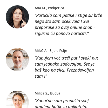
Ana M.
Podgorica
“Poručila sam patike i stige su brže
nego što sam očekivala ! Sve
preporuke za ovaj online shop -
sigurno ću ponovo naručiti.“
Miloš A.
Bijelo Polje
“Kupujem već treći put i svaki put
sam jednako zadovoljan. Sve je
baš kao na slici. Prezadovoljan
sam !“
Milica S.
Budva
“Konačno sam pronašla svoj
omiljeni butik sa unikatnim