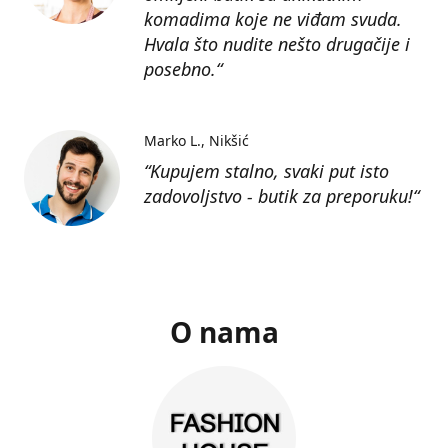
komadima koje ne viđam svuda.
Hvala što nudite nešto drugačije i
posebno.“
Marko L.
Nikšić
“Kupujem stalno, svaki put isto
zadovoljstvo - butik za preporuku!“
O nama