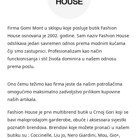
Firma Gomi Mont u sklopu koje posluje butik Fashion
House osnovana je 2002. godine. Sam naziv Fashion House
odslikava jedan savremen odnos prema modnim kućama
čiji smo zastupnici. Profesionalizam kao način
funckionisanja i stil života dominira u našem odnosu
prema poslu.
Ono čemu težimo kao firma jeste da našim potrošačima
omogućimo maksimalno zadvoljstvo prilikom kupovine
naših artikala.
Fashion House je prvi multibrend butik u Crnoj Gori koji se
bavi maloprodajom garderobe, obuće i aksesoara svjestki
poznatih brendova. Brendovi koje možete pronaći u našem
butiku su : Coccinelle, Liu Jo, Nero Giardini, Mou, Gio+,