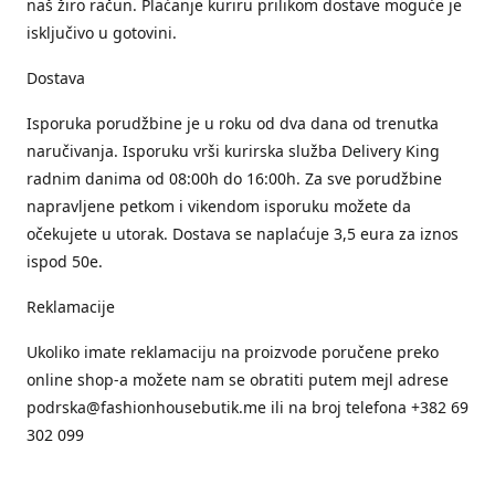
naš žiro račun. Plaćanje kuriru prilikom dostave moguće je
isključivo u gotovini.
Dostava
Isporuka porudžbine je u roku od dva dana od trenutka
naručivanja. Isporuku vrši kurirska služba Delivery King
radnim danima od 08:00h do 16:00h. Za sve porudžbine
napravljene petkom i vikendom isporuku možete da
očekujete u utorak. Dostava se naplaćuje 3,5 eura za iznos
ispod 50e.
Reklamacije
Ukoliko imate reklamaciju na proizvode poručene preko
online shop-a možete nam se obratiti putem mejl adrese
podrska@fashionhousebutik.me ili na broj telefona +382 69
302 099