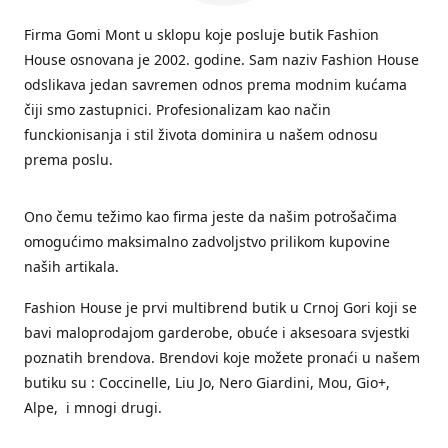
Firma Gomi Mont u sklopu koje posluje butik Fashion
House osnovana je 2002. godine. Sam naziv Fashion House
odslikava jedan savremen odnos prema modnim kućama
čiji smo zastupnici. Profesionalizam kao način
funckionisanja i stil života dominira u našem odnosu
prema poslu.
Ono čemu težimo kao firma jeste da našim potrošačima
omogućimo maksimalno zadvoljstvo prilikom kupovine
naših artikala.
Fashion House je prvi multibrend butik u Crnoj Gori koji se
bavi maloprodajom garderobe, obuće i aksesoara svjestki
poznatih brendova. Brendovi koje možete pronaći u našem
butiku su : Coccinelle, Liu Jo, Nero Giardini, Mou, Gio+,
Alpe, i mnogi drugi.