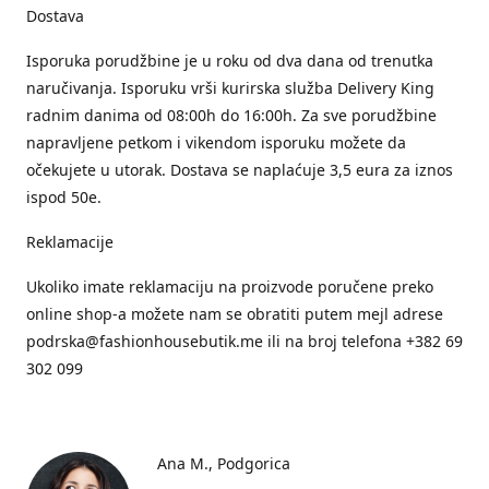
Dostava
Isporuka porudžbine je u roku od dva dana od trenutka
naručivanja. Isporuku vrši kurirska služba Delivery King
radnim danima od 08:00h do 16:00h. Za sve porudžbine
napravljene petkom i vikendom isporuku možete da
očekujete u utorak. Dostava se naplaćuje 3,5 eura za iznos
ispod 50e.
Reklamacije
Ukoliko imate reklamaciju na proizvode poručene preko
online shop-a možete nam se obratiti putem mejl adrese
podrska@fashionhousebutik.me ili na broj telefona +382 69
302 099
Ana M.
Podgorica