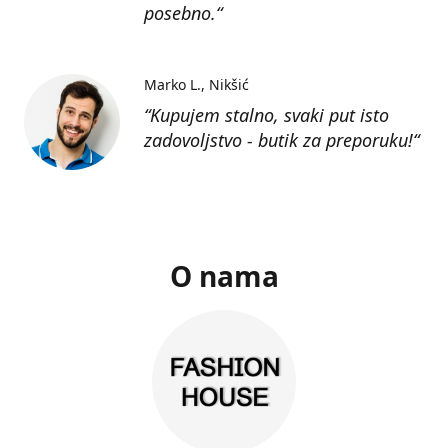
posebno.“
Marko L.
Nikšić
“Kupujem stalno, svaki put isto
zadovoljstvo - butik za preporuku!“
O nama