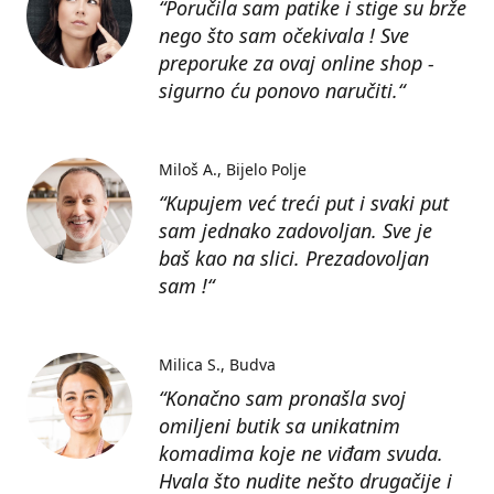
“Poručila sam patike i stige su brže
nego što sam očekivala ! Sve
preporuke za ovaj online shop -
sigurno ću ponovo naručiti.“
Miloš A.
Bijelo Polje
“Kupujem već treći put i svaki put
sam jednako zadovoljan. Sve je
baš kao na slici. Prezadovoljan
sam !“
Milica S.
Budva
“Konačno sam pronašla svoj
omiljeni butik sa unikatnim
komadima koje ne viđam svuda.
Hvala što nudite nešto drugačije i