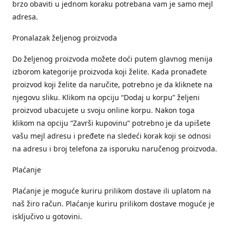
brzo obaviti u jednom koraku potrebana vam je samo mejl
adresa.
Pronalazak željenog proizvoda
Do željenog proizvoda možete doći putem glavnog menija
izborom kategorije proizvoda koji želite. Kada pronađete
proizvod koji želite da naručite, potrebno je da kliknete na
njegovu sliku. Klikom na opciju “Dodaj u korpu” željeni
proizvod ubacujete u svoju online korpu. Nakon toga
klikom na opciju “Završi kupovinu” potrebno je da upišete
vašu mejl adresu i pređete na sledeći korak koji se odnosi
na adresu i broj telefona za isporuku naručenog proizvoda.
Plaćanje
Plaćanje je moguće kuriru prilikom dostave ili uplatom na
naš žiro račun. Plaćanje kuriru prilikom dostave moguće je
isključivo u gotovini.