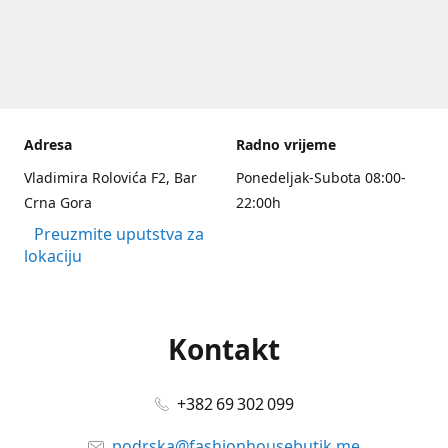
Adresa
Radno vrijeme
Vladimira Rolovića F2, Bar
Ponedeljak-Subota 08:00-
Crna Gora
22:00h
Preuzmite uputstva za
lokaciju
Kontakt
+382 69 302 099
podrska@fashionhousebutik.me