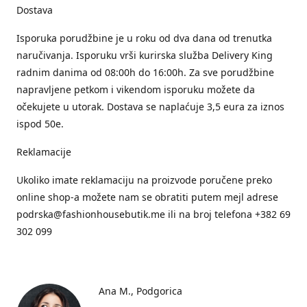
Dostava
Isporuka porudžbine je u roku od dva dana od trenutka
naručivanja. Isporuku vrši kurirska služba Delivery King
radnim danima od 08:00h do 16:00h. Za sve porudžbine
napravljene petkom i vikendom isporuku možete da
očekujete u utorak. Dostava se naplaćuje 3,5 eura za iznos
ispod 50e.
Reklamacije
Ukoliko imate reklamaciju na proizvode poručene preko
online shop-a možete nam se obratiti putem mejl adrese
podrska@fashionhousebutik.me ili na broj telefona +382 69
302 099
Ana M.
Podgorica