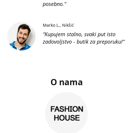
posebno.“
Marko L.
Nikšić
“Kupujem stalno, svaki put isto
zadovoljstvo - butik za preporuku!“
O nama