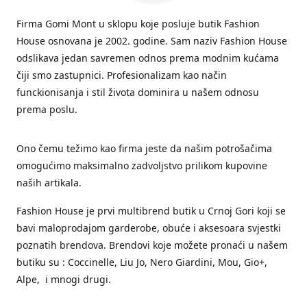
Firma Gomi Mont u sklopu koje posluje butik Fashion
House osnovana je 2002. godine. Sam naziv Fashion House
odslikava jedan savremen odnos prema modnim kućama
čiji smo zastupnici. Profesionalizam kao način
funckionisanja i stil života dominira u našem odnosu
prema poslu.
Ono čemu težimo kao firma jeste da našim potrošačima
omogućimo maksimalno zadvoljstvo prilikom kupovine
naših artikala.
Fashion House je prvi multibrend butik u Crnoj Gori koji se
bavi maloprodajom garderobe, obuće i aksesoara svjestki
poznatih brendova. Brendovi koje možete pronaći u našem
butiku su : Coccinelle, Liu Jo, Nero Giardini, Mou, Gio+,
Alpe, i mnogi drugi.