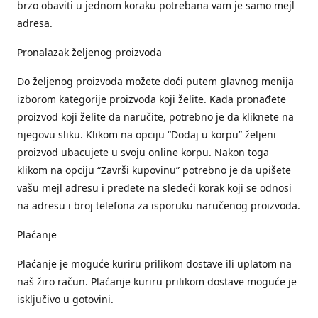
brzo obaviti u jednom koraku potrebana vam je samo mejl
adresa.
Pronalazak željenog proizvoda
Do željenog proizvoda možete doći putem glavnog menija
izborom kategorije proizvoda koji želite. Kada pronađete
proizvod koji želite da naručite, potrebno je da kliknete na
njegovu sliku. Klikom na opciju “Dodaj u korpu” željeni
proizvod ubacujete u svoju online korpu. Nakon toga
klikom na opciju “Završi kupovinu” potrebno je da upišete
vašu mejl adresu i pređete na sledeći korak koji se odnosi
na adresu i broj telefona za isporuku naručenog proizvoda.
Plaćanje
Plaćanje je moguće kuriru prilikom dostave ili uplatom na
naš žiro račun. Plaćanje kuriru prilikom dostave moguće je
isključivo u gotovini.