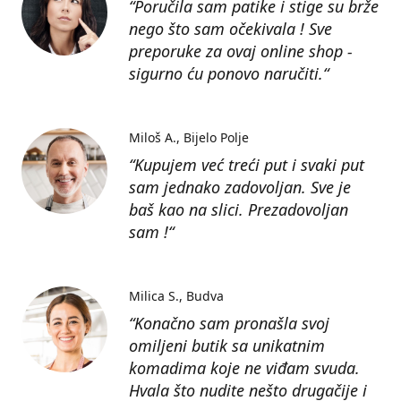
“Poručila sam patike i stige su brže
nego što sam očekivala ! Sve
preporuke za ovaj online shop -
sigurno ću ponovo naručiti.“
Miloš A.
Bijelo Polje
“Kupujem već treći put i svaki put
sam jednako zadovoljan. Sve je
baš kao na slici. Prezadovoljan
sam !“
Milica S.
Budva
“Konačno sam pronašla svoj
omiljeni butik sa unikatnim
komadima koje ne viđam svuda.
Hvala što nudite nešto drugačije i