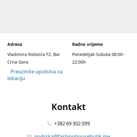
Adresa
Radno vrijeme
Vladimira Rolovića F2, Bar
Ponedeljak-Subota 08:00-
Crna Gora
22:00h
Preuzmite uputstva za
lokaciju
Kontakt
+382 69 302 099
podrska@fashionhousebutik.me