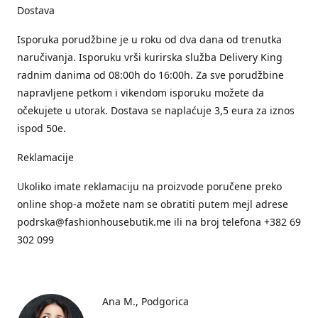
Dostava
Isporuka porudžbine je u roku od dva dana od trenutka
naručivanja. Isporuku vrši kurirska služba Delivery King
radnim danima od 08:00h do 16:00h. Za sve porudžbine
napravljene petkom i vikendom isporuku možete da
očekujete u utorak. Dostava se naplaćuje 3,5 eura za iznos
ispod 50e.
Reklamacije
Ukoliko imate reklamaciju na proizvode poručene preko
online shop-a možete nam se obratiti putem mejl adrese
podrska@fashionhousebutik.me ili na broj telefona +382 69
302 099
Ana M.
Podgorica