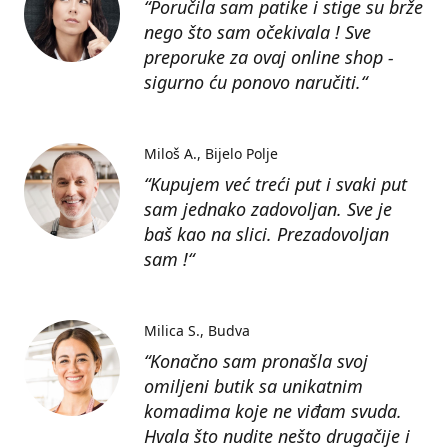
“Poručila sam patike i stige su brže
nego što sam očekivala ! Sve
preporuke za ovaj online shop -
sigurno ću ponovo naručiti.“
Miloš A.
Bijelo Polje
“Kupujem već treći put i svaki put
sam jednako zadovoljan. Sve je
baš kao na slici. Prezadovoljan
sam !“
Milica S.
Budva
“Konačno sam pronašla svoj
omiljeni butik sa unikatnim
komadima koje ne viđam svuda.
Hvala što nudite nešto drugačije i