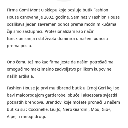
Firma Gomi Mont u sklopu koje posluje butik Fashion
House osnovana je 2002. godine. Sam naziv Fashion House
odslikava jedan savremen odnos prema modnim kućama
čiji smo zastupnici. Profesionalizam kao način
funckionisanja i stil života dominira u našem odnosu
prema poslu.
Ono čemu težimo kao firma jeste da našim potrošačima
omogućimo maksimalno zadvoljstvo prilikom kupovine
naših artikala.
Fashion House je prvi multibrend butik u Crnoj Gori koji se
bavi maloprodajom garderobe, obuće i aksesoara svjestki
poznatih brendova. Brendovi koje možete pronaći u našem
butiku su : Coccinelle, Liu Jo, Nero Giardini, Mou, Gio+,
Alpe, i mnogi drugi.