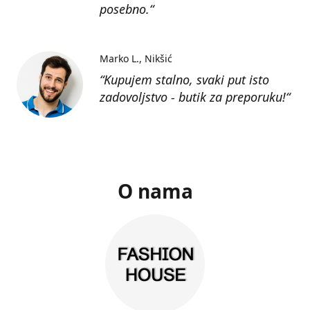
posebno.“
Marko L.
Nikšić
“Kupujem stalno, svaki put isto
zadovoljstvo - butik za preporuku!“
O nama