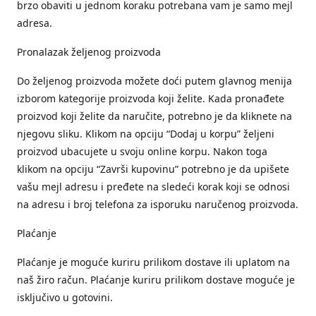
brzo obaviti u jednom koraku potrebana vam je samo mejl
adresa.
Pronalazak željenog proizvoda
Do željenog proizvoda možete doći putem glavnog menija
izborom kategorije proizvoda koji želite. Kada pronađete
proizvod koji želite da naručite, potrebno je da kliknete na
njegovu sliku. Klikom na opciju “Dodaj u korpu” željeni
proizvod ubacujete u svoju online korpu. Nakon toga
klikom na opciju “Završi kupovinu” potrebno je da upišete
vašu mejl adresu i pređete na sledeći korak koji se odnosi
na adresu i broj telefona za isporuku naručenog proizvoda.
Plaćanje
Plaćanje je moguće kuriru prilikom dostave ili uplatom na
naš žiro račun. Plaćanje kuriru prilikom dostave moguće je
isključivo u gotovini.