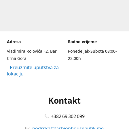
Adresa
Radno vrijeme
Vladimira Rolovića F2, Bar
Ponedeljak-Subota 08:00-
Crna Gora
22:00h
Preuzmite uputstva za
lokaciju
Kontakt
+382 69 302 099
podrska@fashionhousebutik.me