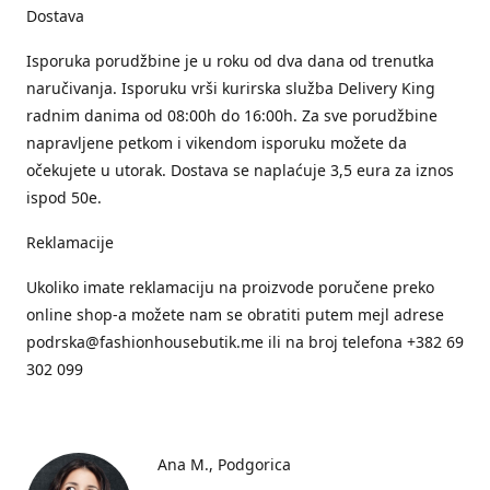
Dostava
Isporuka porudžbine je u roku od dva dana od trenutka
naručivanja. Isporuku vrši kurirska služba Delivery King
radnim danima od 08:00h do 16:00h. Za sve porudžbine
napravljene petkom i vikendom isporuku možete da
očekujete u utorak. Dostava se naplaćuje 3,5 eura za iznos
ispod 50e.
Reklamacije
Ukoliko imate reklamaciju na proizvode poručene preko
online shop-a možete nam se obratiti putem mejl adrese
podrska@fashionhousebutik.me ili na broj telefona +382 69
302 099
Ana M.
Podgorica