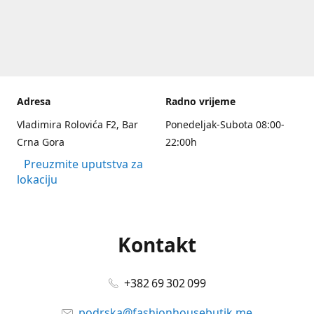
Adresa
Radno vrijeme
Vladimira Rolovića F2, Bar
Ponedeljak-Subota 08:00-
Crna Gora
22:00h
Preuzmite uputstva za
lokaciju
Kontakt
+382 69 302 099
podrska@fashionhousebutik.me