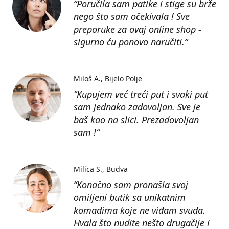
“Poručila sam patike i stige su brže
nego što sam očekivala ! Sve
preporuke za ovaj online shop -
sigurno ću ponovo naručiti.“
Miloš A.
Bijelo Polje
“Kupujem već treći put i svaki put
sam jednako zadovoljan. Sve je
baš kao na slici. Prezadovoljan
sam !“
Milica S.
Budva
“Konačno sam pronašla svoj
omiljeni butik sa unikatnim
komadima koje ne viđam svuda.
Hvala što nudite nešto drugačije i