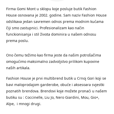
Firma Gomi Mont u sklopu koje posluje butik Fashion
House osnovana je 2002. godine. Sam naziv Fashion House
odslikava jedan savremen odnos prema modnim kućama
čiji smo zastupnici. Profesionalizam kao način
funckionisanja i stil života dominira u našem odnosu
prema poslu.
Ono čemu težimo kao firma jeste da našim potrošačima
omogućimo maksimalno zadvoljstvo prilikom kupovine
naših artikala.
Fashion House je prvi multibrend butik u Crnoj Gori koji se
bavi maloprodajom garderobe, obuće i aksesoara svjestki
poznatih brendova. Brendovi koje možete pronaći u našem
butiku su : Coccinelle, Liu Jo, Nero Giardini, Mou, Gio+,
Alpe, i mnogi drugi.