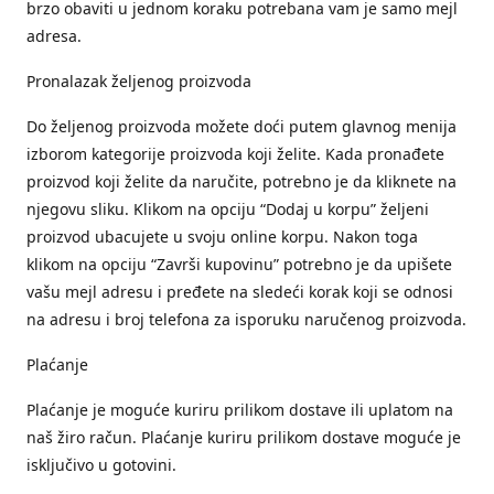
brzo obaviti u jednom koraku potrebana vam je samo mejl
adresa.
Pronalazak željenog proizvoda
Do željenog proizvoda možete doći putem glavnog menija
izborom kategorije proizvoda koji želite. Kada pronađete
proizvod koji želite da naručite, potrebno je da kliknete na
njegovu sliku. Klikom na opciju “Dodaj u korpu” željeni
proizvod ubacujete u svoju online korpu. Nakon toga
klikom na opciju “Završi kupovinu” potrebno je da upišete
vašu mejl adresu i pređete na sledeći korak koji se odnosi
na adresu i broj telefona za isporuku naručenog proizvoda.
Plaćanje
Plaćanje je moguće kuriru prilikom dostave ili uplatom na
naš žiro račun. Plaćanje kuriru prilikom dostave moguće je
isključivo u gotovini.