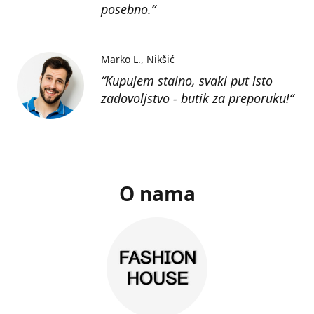
posebno.“
Marko L.
Nikšić
“Kupujem stalno, svaki put isto
zadovoljstvo - butik za preporuku!“
O nama