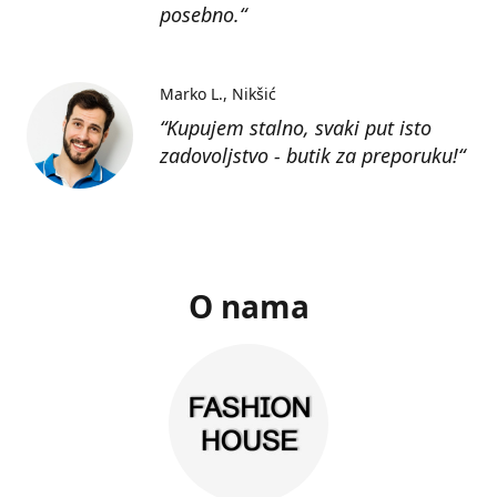
posebno.“
Marko L.
Nikšić
“Kupujem stalno, svaki put isto
zadovoljstvo - butik za preporuku!“
O nama