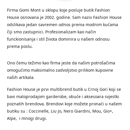
Firma Gomi Mont u sklopu koje posluje butik Fashion
House osnovana je 2002. godine. Sam naziv Fashion House
odslikava jedan savremen odnos prema modnim kućama
čiji smo zastupnici. Profesionalizam kao način
funckionisanja i stil života dominira u našem odnosu
prema poslu.
Ono čemu težimo kao firma jeste da našim potrošačima
omogućimo maksimalno zadvoljstvo prilikom kupovine
naših artikala.
Fashion House je prvi multibrend butik u Crnoj Gori koji se
bavi maloprodajom garderobe, obuće i aksesoara svjestki
poznatih brendova. Brendovi koje možete pronaći u našem
butiku su : Coccinelle, Liu Jo, Nero Giardini, Mou, Gio+,
Alpe, i mnogi drugi.