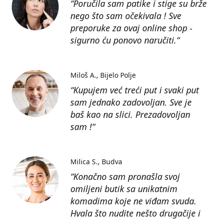
“Poručila sam patike i stige su brže
nego što sam očekivala ! Sve
preporuke za ovaj online shop -
sigurno ću ponovo naručiti.“
Miloš A.
Bijelo Polje
“Kupujem već treći put i svaki put
sam jednako zadovoljan. Sve je
baš kao na slici. Prezadovoljan
sam !“
Milica S.
Budva
“Konačno sam pronašla svoj
omiljeni butik sa unikatnim
komadima koje ne viđam svuda.
Hvala što nudite nešto drugačije i