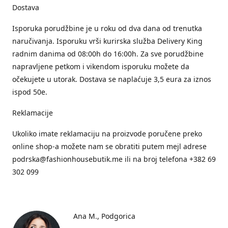
Dostava
Isporuka porudžbine je u roku od dva dana od trenutka
naručivanja. Isporuku vrši kurirska služba Delivery King
radnim danima od 08:00h do 16:00h. Za sve porudžbine
napravljene petkom i vikendom isporuku možete da
očekujete u utorak. Dostava se naplaćuje 3,5 eura za iznos
ispod 50e.
Reklamacije
Ukoliko imate reklamaciju na proizvode poručene preko
online shop-a možete nam se obratiti putem mejl adrese
podrska@fashionhousebutik.me ili na broj telefona +382 69
302 099
Ana M.
Podgorica