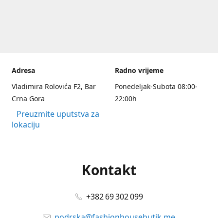
Adresa
Radno vrijeme
Vladimira Rolovića F2, Bar
Ponedeljak-Subota 08:00-
Crna Gora
22:00h
Preuzmite uputstva za
lokaciju
Kontakt
+382 69 302 099
podrska@fashionhousebutik.me