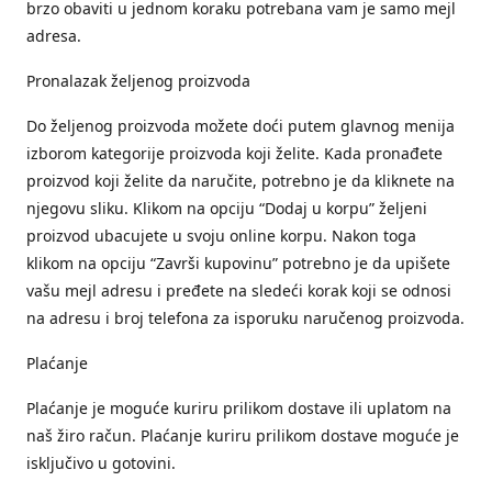
brzo obaviti u jednom koraku potrebana vam je samo mejl
adresa.
Pronalazak željenog proizvoda
Do željenog proizvoda možete doći putem glavnog menija
izborom kategorije proizvoda koji želite. Kada pronađete
proizvod koji želite da naručite, potrebno je da kliknete na
njegovu sliku. Klikom na opciju “Dodaj u korpu” željeni
proizvod ubacujete u svoju online korpu. Nakon toga
klikom na opciju “Završi kupovinu” potrebno je da upišete
vašu mejl adresu i pređete na sledeći korak koji se odnosi
na adresu i broj telefona za isporuku naručenog proizvoda.
Plaćanje
Plaćanje je moguće kuriru prilikom dostave ili uplatom na
naš žiro račun. Plaćanje kuriru prilikom dostave moguće je
isključivo u gotovini.