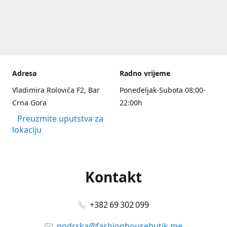
Adresa
Radno vrijeme
Vladimira Rolovića F2, Bar
Ponedeljak-Subota 08:00-
Crna Gora
22:00h
Preuzmite uputstva za
lokaciju
Kontakt
+382 69 302 099
podrska@fashionhousebutik.me