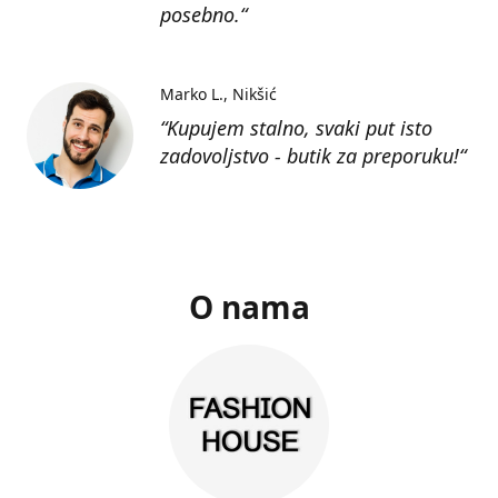
posebno.“
Marko L.
Nikšić
“Kupujem stalno, svaki put isto
zadovoljstvo - butik za preporuku!“
O nama