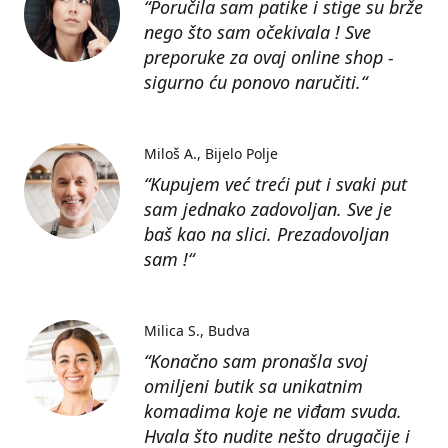
“Poručila sam patike i stige su brže
nego što sam očekivala ! Sve
preporuke za ovaj online shop -
sigurno ću ponovo naručiti.“
Miloš A.
Bijelo Polje
“Kupujem već treći put i svaki put
sam jednako zadovoljan. Sve je
baš kao na slici. Prezadovoljan
sam !“
Milica S.
Budva
“Konačno sam pronašla svoj
omiljeni butik sa unikatnim
komadima koje ne viđam svuda.
Hvala što nudite nešto drugačije i