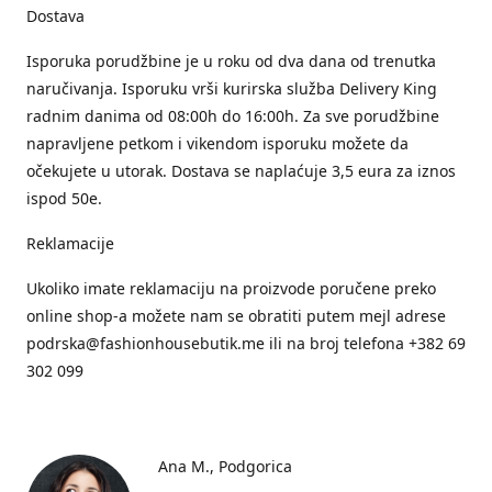
Dostava
Isporuka porudžbine je u roku od dva dana od trenutka
naručivanja. Isporuku vrši kurirska služba Delivery King
radnim danima od 08:00h do 16:00h. Za sve porudžbine
napravljene petkom i vikendom isporuku možete da
očekujete u utorak. Dostava se naplaćuje 3,5 eura za iznos
ispod 50e.
Reklamacije
Ukoliko imate reklamaciju na proizvode poručene preko
online shop-a možete nam se obratiti putem mejl adrese
podrska@fashionhousebutik.me ili na broj telefona +382 69
302 099
Ana M.
Podgorica