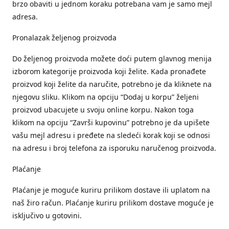
brzo obaviti u jednom koraku potrebana vam je samo mejl
adresa.
Pronalazak željenog proizvoda
Do željenog proizvoda možete doći putem glavnog menija
izborom kategorije proizvoda koji želite. Kada pronađete
proizvod koji želite da naručite, potrebno je da kliknete na
njegovu sliku. Klikom na opciju “Dodaj u korpu” željeni
proizvod ubacujete u svoju online korpu. Nakon toga
klikom na opciju “Završi kupovinu” potrebno je da upišete
vašu mejl adresu i pređete na sledeći korak koji se odnosi
na adresu i broj telefona za isporuku naručenog proizvoda.
Plaćanje
Plaćanje je moguće kuriru prilikom dostave ili uplatom na
naš žiro račun. Plaćanje kuriru prilikom dostave moguće je
isključivo u gotovini.