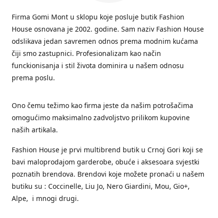
Firma Gomi Mont u sklopu koje posluje butik Fashion
House osnovana je 2002. godine. Sam naziv Fashion House
odslikava jedan savremen odnos prema modnim kućama
čiji smo zastupnici. Profesionalizam kao način
funckionisanja i stil života dominira u našem odnosu
prema poslu.
Ono čemu težimo kao firma jeste da našim potrošačima
omogućimo maksimalno zadvoljstvo prilikom kupovine
naših artikala.
Fashion House je prvi multibrend butik u Crnoj Gori koji se
bavi maloprodajom garderobe, obuće i aksesoara svjestki
poznatih brendova. Brendovi koje možete pronaći u našem
butiku su : Coccinelle, Liu Jo, Nero Giardini, Mou, Gio+,
Alpe, i mnogi drugi.