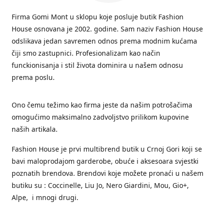
Firma Gomi Mont u sklopu koje posluje butik Fashion
House osnovana je 2002. godine. Sam naziv Fashion House
odslikava jedan savremen odnos prema modnim kućama
čiji smo zastupnici. Profesionalizam kao način
funckionisanja i stil života dominira u našem odnosu
prema poslu.
Ono čemu težimo kao firma jeste da našim potrošačima
omogućimo maksimalno zadvoljstvo prilikom kupovine
naših artikala.
Fashion House je prvi multibrend butik u Crnoj Gori koji se
bavi maloprodajom garderobe, obuće i aksesoara svjestki
poznatih brendova. Brendovi koje možete pronaći u našem
butiku su : Coccinelle, Liu Jo, Nero Giardini, Mou, Gio+,
Alpe, i mnogi drugi.