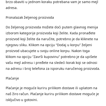
brzo obaviti u jednom koraku potrebana vam je samo mejl
adresa.
Pronalazak željenog proizvoda
Do željenog proizvoda možete doći putem glavnog menija
izborom kategorije proizvoda koji želite. Kada pronađete
proizvod koji želite da naručite, potrebno je da kliknete na
njegovu sliku. Klikom na opciju “Dodaj u korpu” željeni
proizvod ubacujete u svoju online korpu. Nakon toga
klikom na opciju “Završi kupovinu” potrebno je da upišete
vašu mejl adresu i pređete na sledeći korak koji se odnosi
na adresu i broj telefona za isporuku naručenog proizvoda.
Plaćanje
Plaćanje je moguće kuriru prilikom dostave ili uplatom na
naš žiro račun. Plaćanje kuriru prilikom dostave moguće je
isključivo u gotovini.