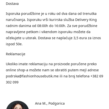
Dostava
Isporuka porudžbine je u roku od dva dana od trenutka
naručivanja. Isporuku vrši kurirska služba Delivery King
radnim danima od 08:00h do 16:00h. Za sve porudžbine
napravljene petkom i vikendom isporuku možete da
očekujete u utorak. Dostava se naplaćuje 3,5 eura za iznos
ispod 50e.
Reklamacije
Ukoliko imate reklamaciju na proizvode poručene preko
online shop-a možete nam se obratiti putem mejl adrese
podrska@fashionhousebutik.me ili na broj telefona +382 69
302 099
Ana M.
Podgorica