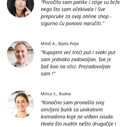
“Poručila sam patike i stige su brže
nego što sam očekivala ! Sve
preporuke za ovaj online shop -
sigurno ću ponovo naručiti.“
Miloš A.
Bijelo Polje
“Kupujem već treći put i svaki put
sam jednako zadovoljan. Sve je
baš kao na slici. Prezadovoljan
sam !“
Milica S.
Budva
“Konačno sam pronašla svoj
omiljeni butik sa unikatnim
komadima koje ne viđam svuda.
Hvala što nudite nešto drugačije i