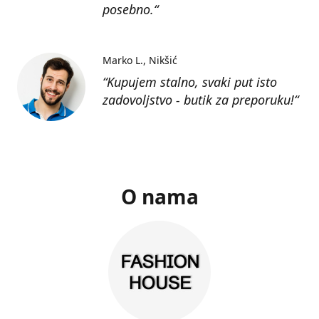
posebno.“
Marko L.
Nikšić
“Kupujem stalno, svaki put isto
zadovoljstvo - butik za preporuku!“
O nama