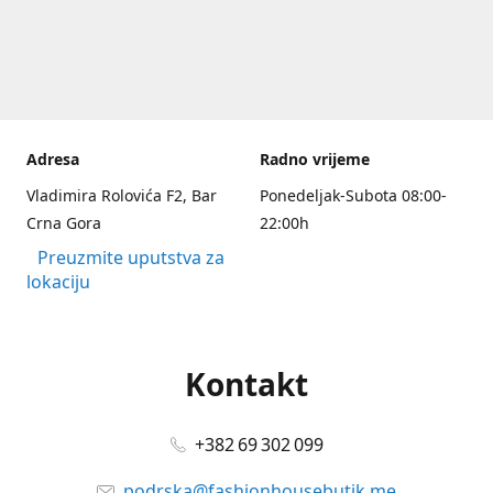
Adresa
Radno vrijeme
Vladimira Rolovića F2, Bar
Ponedeljak-Subota 08:00-
Crna Gora
22:00h
Preuzmite uputstva za
lokaciju
Kontakt
+382 69 302 099
podrska@fashionhousebutik.me