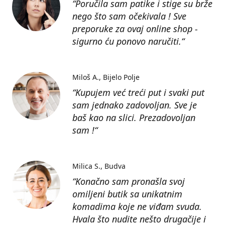
“Poručila sam patike i stige su brže
nego što sam očekivala ! Sve
preporuke za ovaj online shop -
sigurno ću ponovo naručiti.“
Miloš A.
Bijelo Polje
“Kupujem već treći put i svaki put
sam jednako zadovoljan. Sve je
baš kao na slici. Prezadovoljan
sam !“
Milica S.
Budva
“Konačno sam pronašla svoj
omiljeni butik sa unikatnim
komadima koje ne viđam svuda.
Hvala što nudite nešto drugačije i