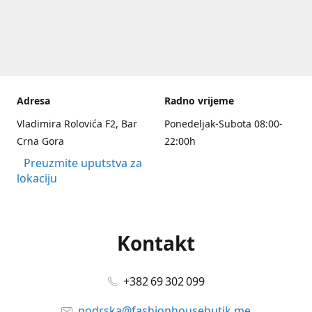
Adresa
Radno vrijeme
Vladimira Rolovića F2, Bar
Ponedeljak-Subota 08:00-
Crna Gora
22:00h
Preuzmite uputstva za
lokaciju
Kontakt
+382 69 302 099
podrska@fashionhousebutik.me