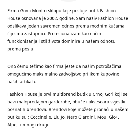
Firma Gomi Mont u sklopu koje posluje butik Fashion
House osnovana je 2002. godine. Sam naziv Fashion House
odslikava jedan savremen odnos prema modnim kućama
čiji smo zastupnici. Profesionalizam kao način
funckionisanja i stil života dominira u našem odnosu
prema poslu.
Ono čemu težimo kao firma jeste da našim potrošačima
omogućimo maksimalno zadvoljstvo prilikom kupovine
naših artikala.
Fashion House je prvi multibrend butik u Crnoj Gori koji se
bavi maloprodajom garderobe, obuće i aksesoara svjestki
poznatih brendova. Brendovi koje možete pronaći u našem
butiku su : Coccinelle, Liu Jo, Nero Giardini, Mou, Gio+,
Alpe, i mnogi drugi.