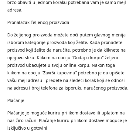
brzo obaviti u jednom koraku potrebana vam je samo mejl
adresa.
Pronalazak željenog proizvoda
Do željenog proizvoda možete doći putem glavnog menija
izborom kategorije proizvoda koji želite. Kada pronađete
proizvod koji želite da naručite, potrebno je da kliknete na
njegovu sliku. Klikom na opciju “Dodaj u korpu” željeni
proizvod ubacujete u svoju online korpu. Nakon toga
klikom na opciju “Završi kupovinu” potrebno je da upišete
vašu mejl adresu i pređete na sledeći korak koji se odnosi
na adresu i broj telefona za isporuku naručenog proizvoda.
Plaćanje
Plaćanje je moguće kuriru prilikom dostave ili uplatom na
naš žiro račun. Plaćanje kuriru prilikom dostave moguće je
isključivo u gotovini.