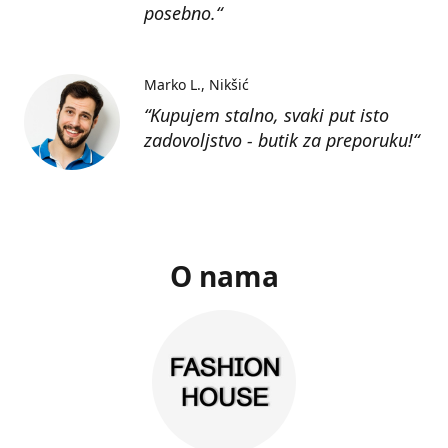
posebno.“
Marko L.
Nikšić
“Kupujem stalno, svaki put isto
zadovoljstvo - butik za preporuku!“
O nama