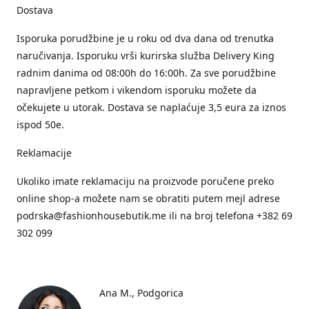
Dostava
Isporuka porudžbine je u roku od dva dana od trenutka
naručivanja. Isporuku vrši kurirska služba Delivery King
radnim danima od 08:00h do 16:00h. Za sve porudžbine
napravljene petkom i vikendom isporuku možete da
očekujete u utorak. Dostava se naplaćuje 3,5 eura za iznos
ispod 50e.
Reklamacije
Ukoliko imate reklamaciju na proizvode poručene preko
online shop-a možete nam se obratiti putem mejl adrese
podrska@fashionhousebutik.me ili na broj telefona +382 69
302 099
Ana M.
Podgorica