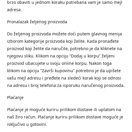
brzo obaviti u jednom koraku potrebana vam je samo mejl
adresa.
Pronalazak željenog proizvoda
Do željenog proizvoda možete doći putem glavnog menija
izborom kategorije proizvoda koji želite. Kada pronađete
proizvod koji želite da naručite, potrebno je da kliknete na
njegovu sliku. Klikom na opciju “Dodaj u korpu” željeni
proizvod ubacujete u svoju online korpu. Nakon toga
klikom na opciju “Završi kupovinu” potrebno je da upišete
vašu mejl adresu i pređete na sledeći korak koji se odnosi
na adresu i broj telefona za isporuku naručenog proizvoda.
Plaćanje
Plaćanje je moguće kuriru prilikom dostave ili uplatom na
naš žiro račun. Plaćanje kuriru prilikom dostave moguće je
isključivo u gotovini.