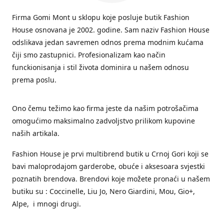
Firma Gomi Mont u sklopu koje posluje butik Fashion
House osnovana je 2002. godine. Sam naziv Fashion House
odslikava jedan savremen odnos prema modnim kućama
čiji smo zastupnici. Profesionalizam kao način
funckionisanja i stil života dominira u našem odnosu
prema poslu.
Ono čemu težimo kao firma jeste da našim potrošačima
omogućimo maksimalno zadvoljstvo prilikom kupovine
naših artikala.
Fashion House je prvi multibrend butik u Crnoj Gori koji se
bavi maloprodajom garderobe, obuće i aksesoara svjestki
poznatih brendova. Brendovi koje možete pronaći u našem
butiku su : Coccinelle, Liu Jo, Nero Giardini, Mou, Gio+,
Alpe, i mnogi drugi.