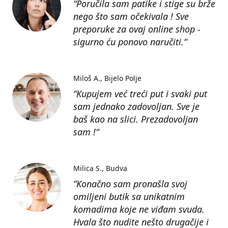
“Poručila sam patike i stige su brže
nego što sam očekivala ! Sve
preporuke za ovaj online shop -
sigurno ću ponovo naručiti.“
Miloš A.
Bijelo Polje
“Kupujem već treći put i svaki put
sam jednako zadovoljan. Sve je
baš kao na slici. Prezadovoljan
sam !“
Milica S.
Budva
“Konačno sam pronašla svoj
omiljeni butik sa unikatnim
komadima koje ne viđam svuda.
Hvala što nudite nešto drugačije i