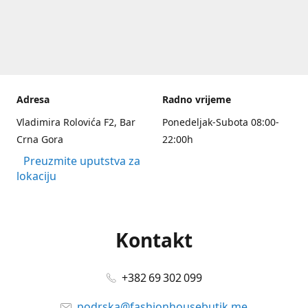
Adresa
Radno vrijeme
Vladimira Rolovića F2, Bar
Ponedeljak-Subota 08:00-
Crna Gora
22:00h
Preuzmite uputstva za
lokaciju
Kontakt
+382 69 302 099
podrska@fashionhousebutik.me