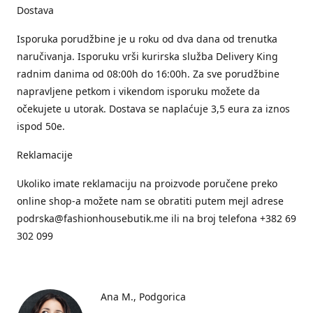
Dostava
Isporuka porudžbine je u roku od dva dana od trenutka
naručivanja. Isporuku vrši kurirska služba Delivery King
radnim danima od 08:00h do 16:00h. Za sve porudžbine
napravljene petkom i vikendom isporuku možete da
očekujete u utorak. Dostava se naplaćuje 3,5 eura za iznos
ispod 50e.
Reklamacije
Ukoliko imate reklamaciju na proizvode poručene preko
online shop-a možete nam se obratiti putem mejl adrese
podrska@fashionhousebutik.me ili na broj telefona +382 69
302 099
Ana M.
Podgorica