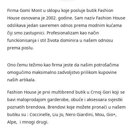
Firma Gomi Mont u sklopu koje posluje butik Fashion
House osnovana je 2002. godine. Sam naziv Fashion House
odslikava jedan savremen odnos prema modnim kućama
čiji smo zastupnici. Profesionalizam kao način
funckionisanja i stil života dominira u našem odnosu
prema poslu.
Ono čemu težimo kao firma jeste da našim potrošačima
omogućimo maksimalno zadvoljstvo prilikom kupovine
naših artikala.
Fashion House je prvi multibrend butik u Crnoj Gori koji se
bavi maloprodajom garderobe, obuće i aksesoara svjestki
poznatih brendova. Brendovi koje možete pronaći u našem
butiku su : Coccinelle, Liu Jo, Nero Giardini, Mou, Gio+,
Alpe, i mnogi drugi.