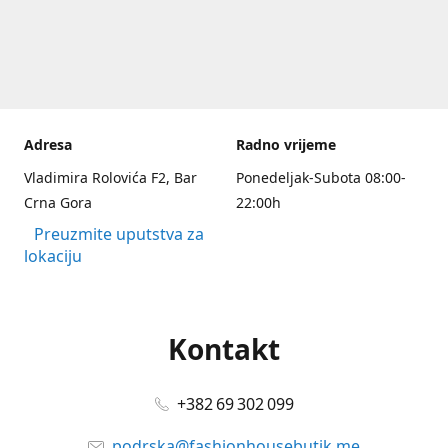
Adresa
Radno vrijeme
Vladimira Rolovića F2, Bar
Ponedeljak-Subota 08:00-
Crna Gora
22:00h
Preuzmite uputstva za
lokaciju
Kontakt
+382 69 302 099
podrska@fashionhousebutik.me