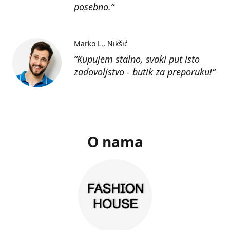
posebno.“
Marko L.
Nikšić
“Kupujem stalno, svaki put isto
zadovoljstvo - butik za preporuku!“
O nama