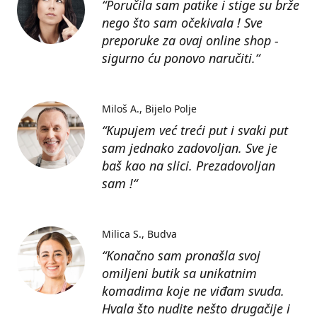
“Poručila sam patike i stige su brže
nego što sam očekivala ! Sve
preporuke za ovaj online shop -
sigurno ću ponovo naručiti.“
Miloš A.
Bijelo Polje
“Kupujem već treći put i svaki put
sam jednako zadovoljan. Sve je
baš kao na slici. Prezadovoljan
sam !“
Milica S.
Budva
“Konačno sam pronašla svoj
omiljeni butik sa unikatnim
komadima koje ne viđam svuda.
Hvala što nudite nešto drugačije i