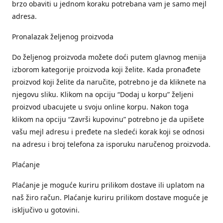
brzo obaviti u jednom koraku potrebana vam je samo mejl
adresa.
Pronalazak željenog proizvoda
Do željenog proizvoda možete doći putem glavnog menija
izborom kategorije proizvoda koji želite. Kada pronađete
proizvod koji želite da naručite, potrebno je da kliknete na
njegovu sliku. Klikom na opciju “Dodaj u korpu” željeni
proizvod ubacujete u svoju online korpu. Nakon toga
klikom na opciju “Završi kupovinu” potrebno je da upišete
vašu mejl adresu i pređete na sledeći korak koji se odnosi
na adresu i broj telefona za isporuku naručenog proizvoda.
Plaćanje
Plaćanje je moguće kuriru prilikom dostave ili uplatom na
naš žiro račun. Plaćanje kuriru prilikom dostave moguće je
isključivo u gotovini.