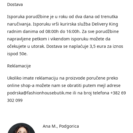
Dostava
Isporuka porudžbine je u roku od dva dana od trenutka
naručivanja. Isporuku vrši kurirska služba Delivery King
radnim danima od 08:00h do 16:00h. Za sve porudžbine
napravljene petkom i vikendom isporuku možete da
očekujete u utorak. Dostava se naplaćuje 3,5 eura za iznos
ispod 50e.
Reklamacije
Ukoliko imate reklamaciju na proizvode poručene preko
online shop-a možete nam se obratiti putem mejl adrese
podrska@fashionhousebutik.me ili na broj telefona +382 69
302 099
Ana M.
Podgorica