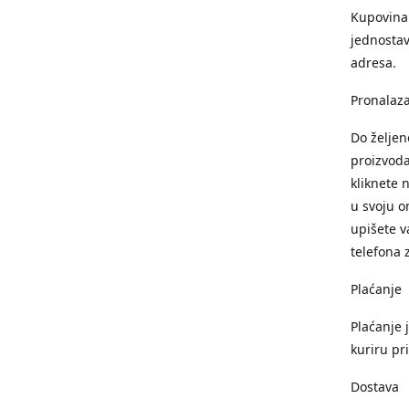
Kupovina 
jednostav
adresa.
Pronalaza
Do želje
proizvoda
kliknete 
u svoju o
upišete v
telefona 
Plaćanje
Plaćanje 
kuriru pr
Dostava