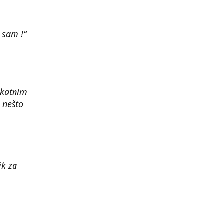
 sam !“
ikatnim
 nešto
ik za