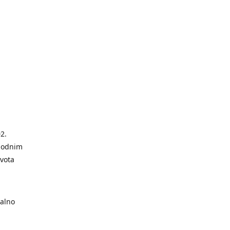
2.
modnim
ivota
alno