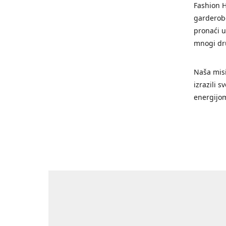
Fashion H
garderobe
pronaći u
mnogi dr
Naša misi
izrazili 
energijo