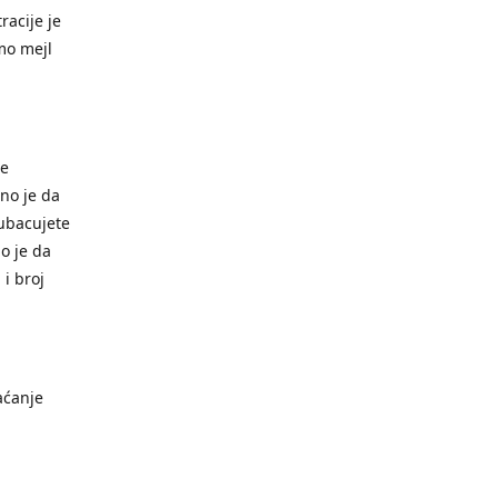
racije je
mo mejl
je
bno je da
 ubacujete
o je da
 i broj
aćanje