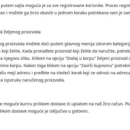
putem sajta moguća je za sve registrovane korisnike. Proces regist
an i možete ga brzo obaviti u jednom koraku potrebana vam je sa
k željenog proizvoda
nog proizvoda možete doći putem glavnog menija izborom kategori
 koji želite. Kada pronađete proizvod koji želite da naručite, potre
na njegovu sliku. Klikom na opciju “Dodaj u korpu” željeni proizvod
nline korpu. Nakon toga klikom na opciju “Završi kupovinu” potrebn
ašu mejl adresu i pređete na sledeći korak koji se odnosi na adresu
za isporuku naručenog proizvoda.
je moguće kuriru prilikom dostave ili uplatom na naš žiro račun. Pl
ilikom dostave moguće je isključivo u gotovini.