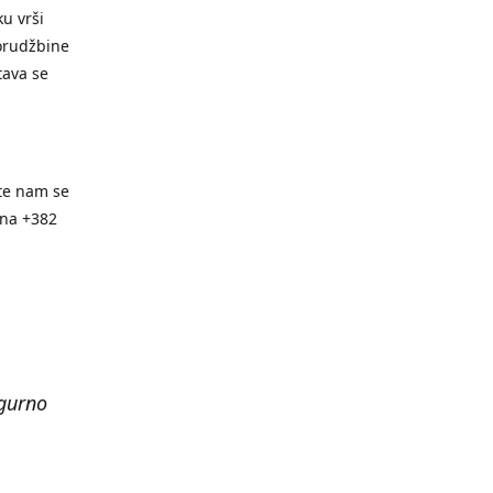
u vrši
orudžbine
tava se
te nam se
ona +382
igurno