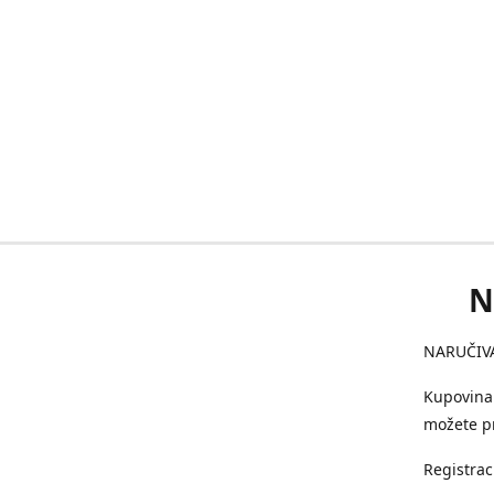
N
NARUČIVA
Kupovina 
možete pr
Registrac