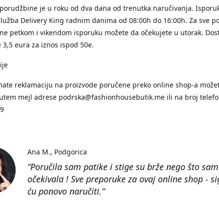
porudžbine je u roku od dva dana od trenutka naručivanja. Isporuk
služba Delivery King radnim danima od 08:00h do 16:00h. Za sve p
ne petkom i vikendom isporuku možete da očekujete u utorak. Dos
 3,5 eura za iznos ispod 50e.
ije
mate reklamaciju na proizvode poručene preko online shop-a može
putem mejl adrese podrska@fashionhousebutik.me ili na broj telef
99
Ana M.
Podgorica
“Poručila sam patike i stige su brže nego što sam
očekivala ! Sve preporuke za ovaj online shop - s
ću ponovo naručiti.“