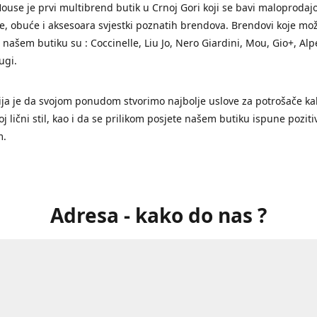
ouse je prvi multibrend butik u Crnoj Gori koji se bavi maloproda
, obuće i aksesoara svjestki poznatih brendova. Brendovi koje mo
 našem butiku su : Coccinelle, Liu Jo, Nero Giardini, Mou, Gio+, Alp
ugi.
ja je da svojom ponudom stvorimo najbolje uslove za potrošače ka
svoj lični stil, kao i da se prilikom posjete našem butiku ispune pozi
m.
Adresa - kako do nas ?