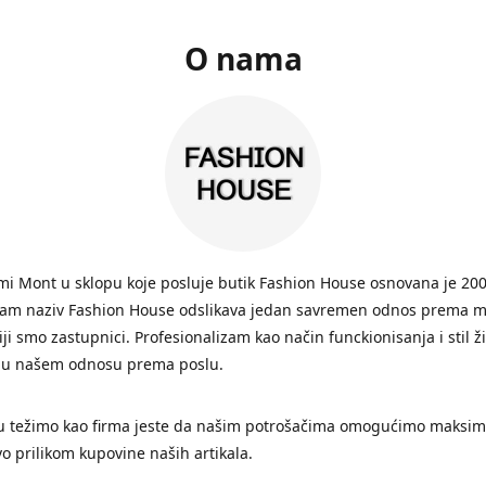
O nama
i Mont u sklopu koje posluje butik Fashion House osnovana je 200
Sam naziv Fashion House odslikava jedan savremen odnos prema 
ji smo zastupnici. Profesionalizam kao način funckionisanja i stil ž
 u našem odnosu prema poslu.
 težimo kao firma jeste da našim potrošačima omogućimo maksim
vo prilikom kupovine naših artikala.