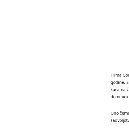
Firma Gom
godine. 
kućama či
dominira
Ono čemu
zadvoljst