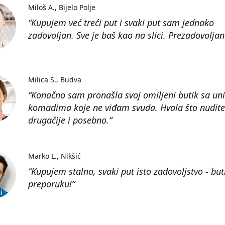
Miloš A.
Bijelo Polje
“Kupujem već treći put i svaki put sam jednako
zadovoljan. Sve je baš kao na slici. Prezadovoljan
Milica S.
Budva
“Konačno sam pronašla svoj omiljeni butik sa un
komadima koje ne viđam svuda. Hvala što nudite
drugačije i posebno.“
Marko L.
Nikšić
“Kupujem stalno, svaki put isto zadovoljstvo - but
preporuku!“