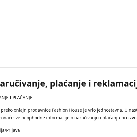
aručivanje, plaćanje i reklamaci
NJE I PLAĆANJE
preko onlajn prodavnice Fashion House je vrlo jednostavna. U nas
onaći sve neophodne informacije o naručivanju i plaćanju proizvo
ija/Prijava