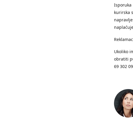
Isporuka 
kurirska 
napravlje
naplaćuje
Reklamac
Ukoliko i
obratiti 
69 302 0